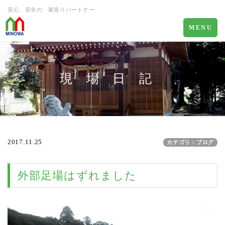
安心、安全の 家造りパートナー
Toggle
MENU
navigation
現 場 日 記
2017.11.25
カテゴリ：ブログ
外部足場はずれました