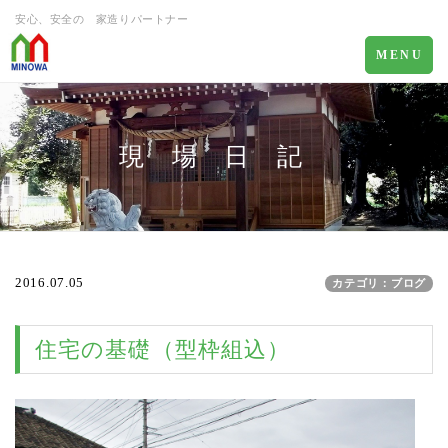
安心、安全の 家造りパートナー
Toggle
MENU
navigation
現 場 日 記
2016.07.05
カテゴリ：ブログ
住宅の基礎（型枠組込）