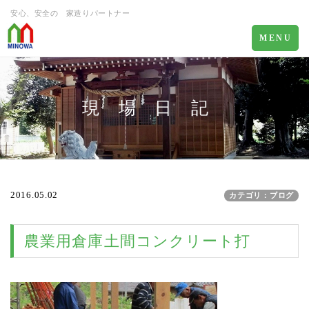
安心、安全の 家造りパートナー
Toggle
MENU
navigation
現 場 日 記
2016.05.02
カテゴリ：ブログ
農業用倉庫土間コンクリート打