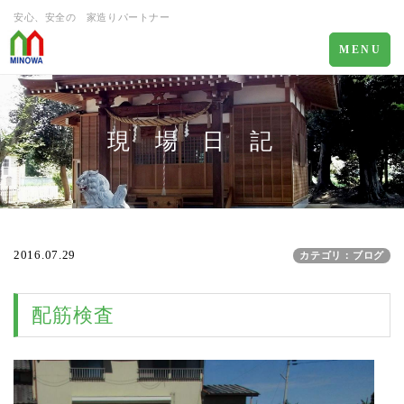
安心、安全の 家造りパートナー
Toggle
MENU
navigation
現 場 日 記
2016.07.29
カテゴリ：ブログ
配筋検査